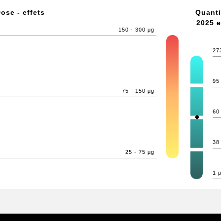
ose - effets
Quanti
2025 e
150 - 300 μg
27
95
75 - 150 μg
60
38
25 - 75 μg
1 