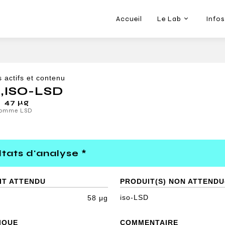
Accueil
Le Lab
Infos
s actifs et contenu
D
,
ISO-LSD
47 μg
comme LSD
tats d'analyse *
IT ATTENDU
PRODUIT(S) NON ATTENDU
iso-LSD
58 μg
IQUE
COMMENTAIRE