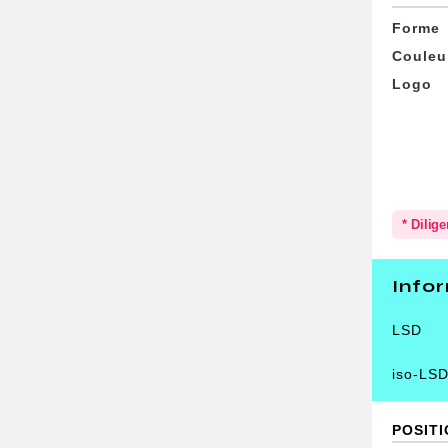
Forme
Couleu
Logo
* Dilig
Info
LSD
iso-LS
POSIT