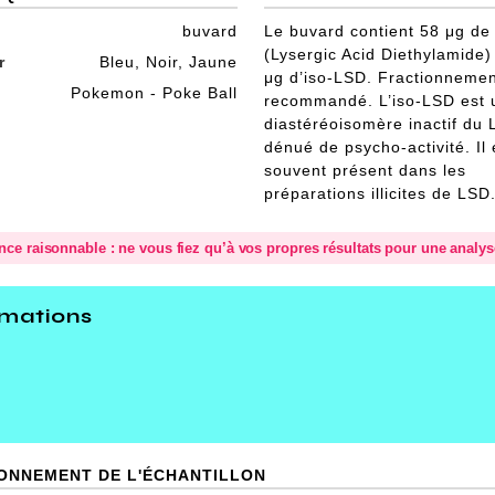
buvard
Le buvard contient 58 μg de
(Lysergic Acid Diethylamide)
r
Bleu, Noir, Jaune
μg d’iso-LSD. Fractionnemen
Pokemon - Poke Ball
recommandé. L’iso-LSD est 
diastéréoisomère inactif du
dénué de psycho-activité. Il 
souvent présent dans les
préparations illicites de LSD
ence raisonnable : ne vous fiez qu’à vos propres résultats pour une analy
rmations
D
IONNEMENT DE L'ÉCHANTILLON