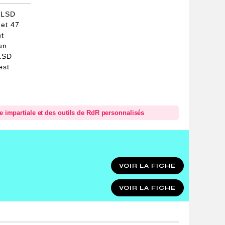
 LSD
 et 47
t
un
 LSD
est
.
se impartiale et des outils de RdR personnalisés
VOIR LA FICHE
VOIR LA FICHE