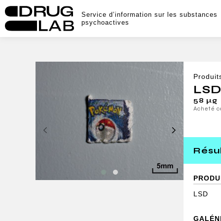
Service d’information sur les substances
psychoactives
Produit
LS
58 μg
Acheté 
Résul
PRODU
LSD
GALÉN