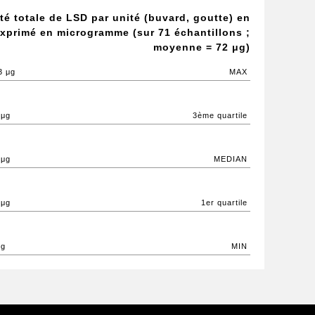
té totale de LSD par unité (buvard, goutte) en
xprimé en microgramme (sur 71 échantillons ;
moyenne = 72 μg)
3 μg
MAX
 μg
3ème quartile
 μg
MEDIAN
 μg
1er quartile
μg
MIN