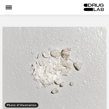
Accueil
Le Lab
Infos substances
Urgences
Espace pro
RE
Photo d'illustration