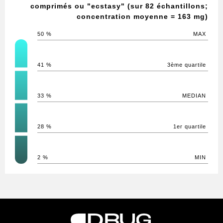
comprimés ou "ecstasy" (sur 82 échantillons;
concentration moyenne = 163 mg)
50 %
MAX
41 %
3ème quartile
33 %
MEDIAN
28 %
1er quartile
2 %
MIN