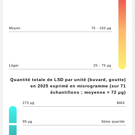
Moyen
75 - 150 μg
Léger
25 - 75 μg
Quantité totale de LSD par unité (buvard, goutte)
en 2025 exprimé en microgramme (sur 71
échantillons ; moyenne = 72 μg)
273 μg
MAX
95 μg
3ème quartile