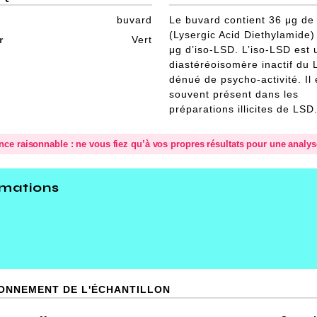
buvard
Le buvard contient 36 μg de
(Lysergic Acid Diethylamide)
r
Vert
μg d’iso-LSD. L’iso-LSD est 
diastéréoisomère inactif du
dénué de psycho-activité. Il 
souvent présent dans les
préparations illicites de LSD
ence raisonnable : ne vous fiez qu’à vos propres résultats pour une analy
rmations
D
IONNEMENT DE L'ÉCHANTILLON