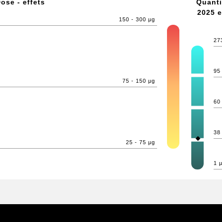
ose - effets
Quanti
2025 e
150 - 300 μg
27
95
75 - 150 μg
60
38
25 - 75 μg
1 