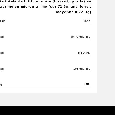
té totale de LSD par unité (buvard, goutte) en
xprimé en microgramme (sur 71 échantillons ;
moyenne = 72 μg)
3 μg
MAX
 μg
3ème quartile
 μg
MEDIAN
 μg
1er quartile
μg
MIN