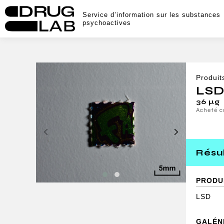
Service d’information sur les substances
psychoactives
Produit
LS
36 μg
Acheté 
Résul
PRODU
LSD
GALÉN