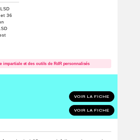
 LSD
 et 36
un
 LSD
est
.
se impartiale et des outils de RdR personnalisés
VOIR LA FICHE
VOIR LA FICHE