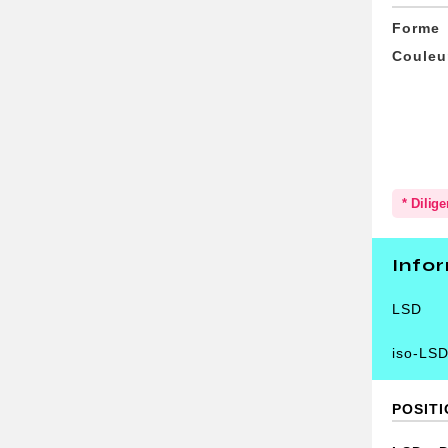
Forme
Couleu
* Dilig
Info
LSD
iso-LS
POSIT