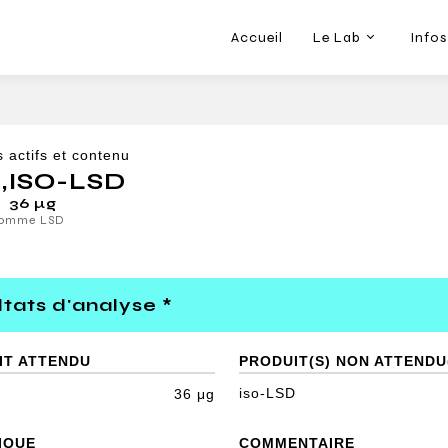
Accueil
Le Lab
Infos
s actifs et contenu
D
,
ISO-LSD
36 μg
comme LSD
tats d'analyse *
IT ATTENDU
PRODUIT(S) NON ATTENDU
iso-LSD
36 μg
IQUE
COMMENTAIRE