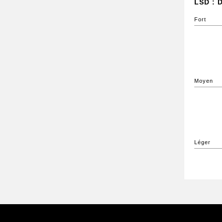
LSD : D
Fort
Moyen
Léger