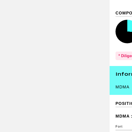
COMPO
* Dilig
Info
MDMA
POSIT
MDMA :
Fort