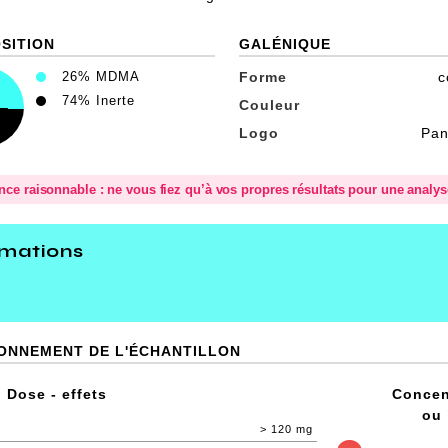
SITION
GALÉNIQUE
26%
MDMA
Forme
c
74%
Inerte
Couleur
Logo
Pan
ence raisonnable : ne vous fiez qu’à vos propres résultats pour une analy
rmations
IONNEMENT DE L'ÉCHANTILLON
 Dose - effets
Concen
ou 
> 120 mg