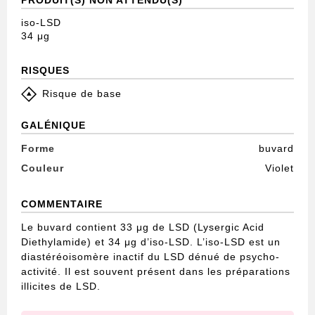
PRODUIT(S) NON ATTENDU(S)
iso-LSD
34 μg
RISQUES
Risque de base
GALÉNIQUE
Forme
buvard
Couleur
Violet
COMMENTAIRE
Le buvard contient 33 μg de LSD (Lysergic Acid
Diethylamide) et 34 μg d’iso-LSD. L’iso-LSD est un
diastéréoisomère inactif du LSD dénué de psycho-
activité. Il est souvent présent dans les préparations
illicites de LSD.