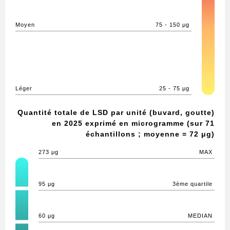
Moyen
75 - 150 μg
Léger
25 - 75 μg
Quantité totale de LSD par unité (buvard, goutte)
en 2025 exprimé en microgramme (sur 71
échantillons ; moyenne = 72 μg)
273 μg
MAX
95 μg
3ème quartile
60 μg
MEDIAN