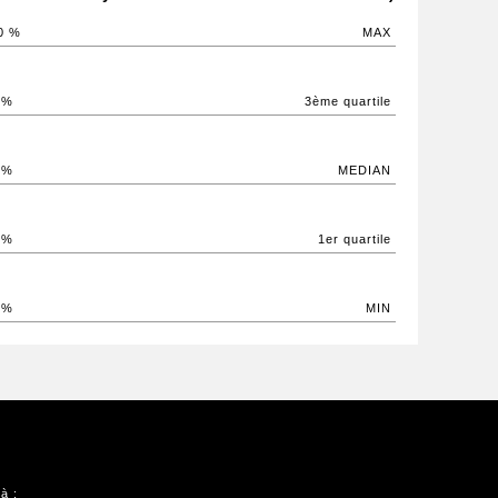
0 %
MAX
 %
3ème quartile
 %
MEDIAN
 %
1er quartile
 %
MIN
à :