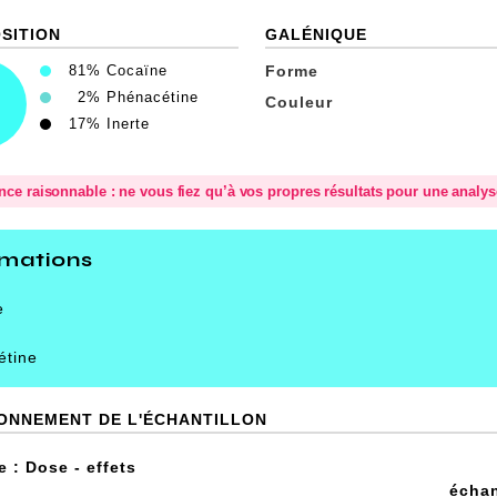
SITION
GALÉNIQUE
81%
Cocaïne
Forme
2%
Phénacétine
Couleur
17%
Inerte
ence raisonnable : ne vous fiez qu’à vos propres résultats pour une analy
rmations
e
étine
IONNEMENT DE L'ÉCHANTILLON
 : Dose - effets
échan