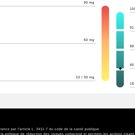
90 mg
10
91
60 mg
88
85
10 / 30 mg
18
rance par l’article L. 3411-7 du code de la santé publique.
 la politique de réduction des risques comprend et permets les actions visant 