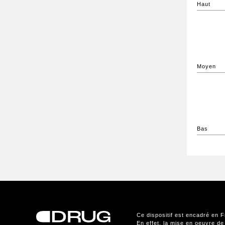
Haut
Moyen
Bas
Ce dispositif est encadré en F
En effet, la mise en oeuvre de