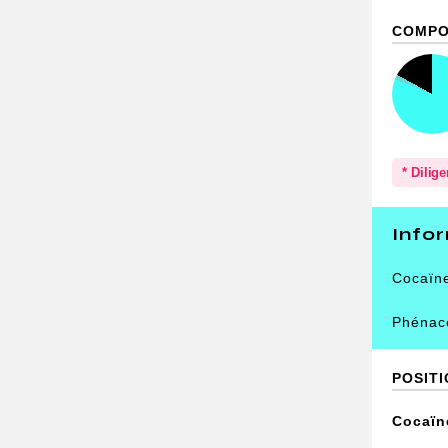
COMPO
* Dilig
Info
Cocaïn
Phénac
POSIT
Cocaïne