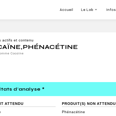
Accueil
Le Lab
Infos
s actifs et contenu
CAÏNE
,
PHÉNACÉTINE
comme Cocaïne
tats d'analyse *
IT ATTENDU
PRODUIT(S) NON ATTENDU
e
Phénacétine