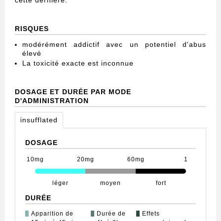
cette dernière.
RISQUES
modérément addictif avec un potentiel d'abus
élevé
La toxicité exacte est inconnue
DOSAGE ET DURÉE PAR MODE
D'ADMINISTRATION
insufflated
DOSAGE
10mg
20mg
60mg
1
léger
moyen
fort
DURÉE
Apparition de
Durée de
Effets