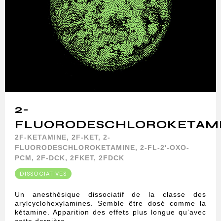
2-
FLUORODESCHLOROKETAM
2F-KETAMINE, 2F-KET, 2-
FLUORODESCHLOROKETAMINE, 2-FL-2'-OXO-
PCM, 2F-DCK, 2FKET, 2FDCK
DISSOCIATIVES
Un anesthésique dissociatif de la classe des
arylcyclohexylamines. Semble être dosé comme la
kétamine. Apparition des effets plus longue qu’avec