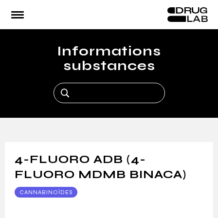
Accueil
Le Lab
Infos substances
Urgences
Espace pro
Informations
RE
substances
4-FLUORO ADB (4-
FLUORO MDMB BINACA)
CANNABINOÏDES