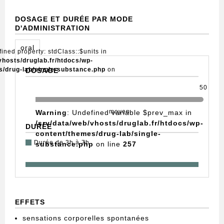
DOSAGE ET DURÉE PAR MODE
D'ADMINISTRATION
oral
fined property: stdClass::$units in
vhosts/druglab.fr/htdocs/wp-
s/drug-lab/single-substance.php
on
DOSAGE
50
moyen
Warning
: Undefined variable $prev_max in
/srv/data/web/vhosts/druglab.fr/htdocs/wp-
DURÉE
content/themes/drug-lab/single-
Durée de 3h à 7h
substance.php
on line
257
EFFETS
sensations corporelles spontanées