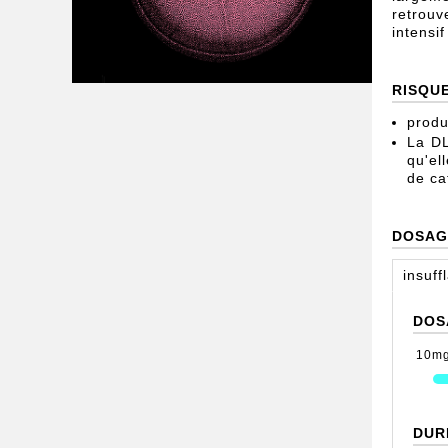
retrouv
intensi
RISQU
produ
La DL
qu'el
de ca
DOSAG
insuff
DOS
10m
DUR