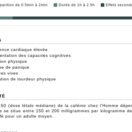
parition de 0.5min à 2min
Durée de 1h à 2.5h
Effets second
S
ence cardiaque élevée
ntation des capacités cognitives
tion physique
ue de panique
es vives
tion de lourdeur physique
TÉ
50 (dose létale médiane) de la caféine chez l'Homme dépend 
le se situe entre 150 et 200 milligrammes par kilogramme de
fé pour un adulte moyen.