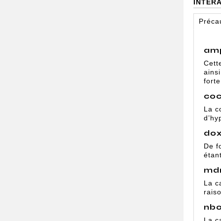
INTÉR
Préca
am
Cett
ains
fort
coc
La c
d’hy
do
De f
étan
md
La c
rais
nb
La c