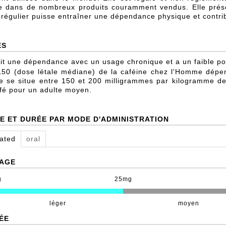
e dans de nombreux produits couramment vendus. Elle présen
f régulier puisse entraîner une dépendance physique et contri
ES
it une dépendance avec un usage chronique et a un faible po
50 (dose létale médiane) de la caféine chez l'Homme dépend 
le se situe entre 150 et 200 milligrammes par kilogramme de
fé pour un adulte moyen.
E ET DURÉE PAR MODE D'ADMINISTRATION
lated
oral
AGE
g
25mg
léger
moyen
ÉE