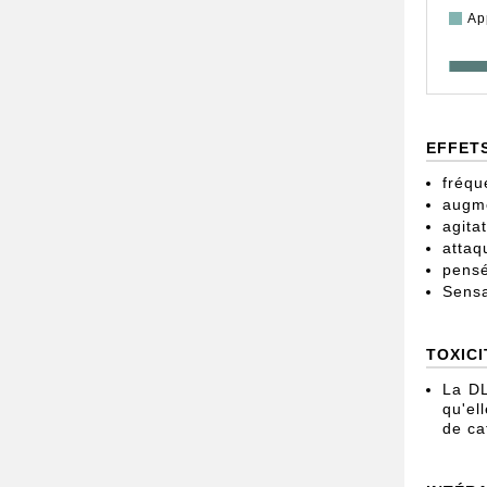
Ap
EFFET
fréqu
augme
agita
attaq
pensé
Sensa
TOXICI
La DL
qu'el
de ca