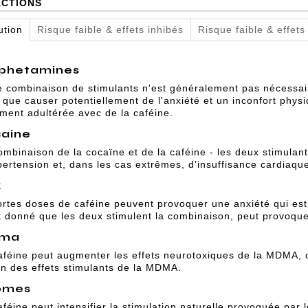
ACTIONS
ution
Risque faible & effets inhibés
Risque faible & effets
phetamines
e combinaison de stimulants n'est généralement pas nécessair
i que causer potentiellement de l'anxiété et un inconfort phys
ement adultérée avec de la caféine.
aine
ombinaison de la cocaïne et de la caféine - les deux stimulan
pertension et, dans les cas extrêmes, d’insuffisance cardiaqu
x
ortes doses de caféine peuvent provoquer une anxiété qui est
t donné que les deux stimulent la combinaison, peut provoquer
ma
aféine peut augmenter les effets neurotoxiques de la MDMA, c
on des effets stimulants de la MDMA.
omes
aféine peut intensifier la stimulation naturelle provoquée pa