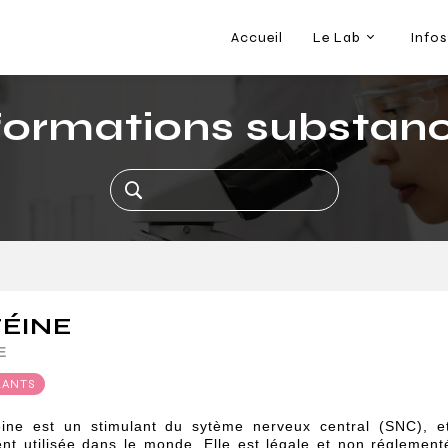
Accueil
Le Lab
Infos
formations substan
ÉINE
E
LANTS
éine est un stimulant du sytème nerveux central (SNC), e
nt utilisée dans le monde. Elle est légale et non réglemen