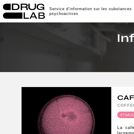
Service d’information sur les substances
psychoactives
In
CAF
COFFE
STIMU
La caf
largeme