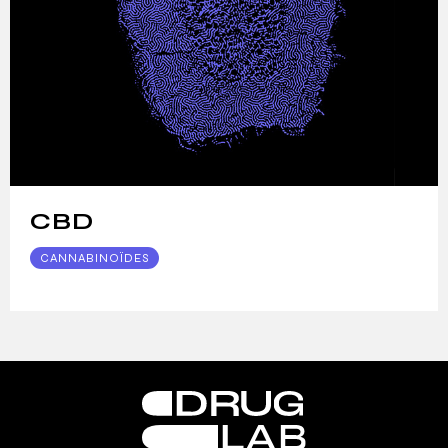
CBD
CANNABINOÏDES