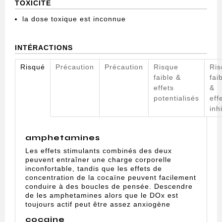
TOXICITÉ
la dose toxique est inconnue
INTÉRACTIONS
Risqué
Précaution
Précaution
Risque
Ris
faible &
fai
effets
&
potentialisés
eff
inh
amphetamines
Les effets stimulants combinés des deux
peuvent entraîner une charge corporelle
inconfortable, tandis que les effets de
concentration de la cocaïne peuvent facilement
conduire à des boucles de pensée. Descendre
de les amphetamines alors que le DOx est
toujours actif peut être assez anxiogène
cocaine