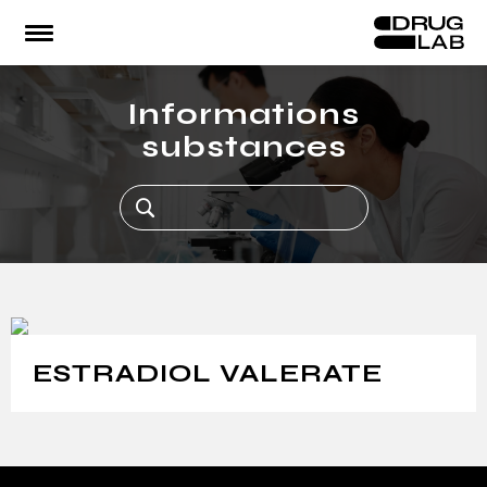
Accueil
Le Lab
Infos substances
Urgences
Espace pro
Informations
RE
substances
ESTRADIOL VALERATE