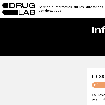
Service d’information sur les substances
psychoactives
In
LOX
DÉPRE
La loxa
psychot