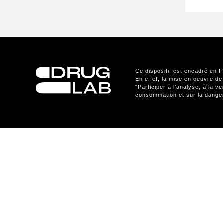
Ce dispositif est encadré en F
En effet, la mise en oeuvre de
“Participer à l’analyse, à la v
consommation et sur la dang