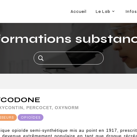
Accueil
Le Lab
Infos
formations substan
YCODONE
OXYCONTIN, PERCOCET, OXYNORM
SSEURS
OPIOÏDES
ique opioïde semi-synthétique mis au point en 1917, prescrit
t devenue extrêmement populaire en tant que drogue récréat