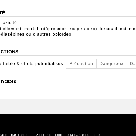
TÉ
 toxicité
tiellement mortel (dépression respiratoire) lorsqu'il est 
diazépines ou d'autres opioïdes
ACTIONS
 faible & effets potentialisés
Précaution
Dangereux
Da
nabis
rance par l’article L. 3411-7 du code de la santé publique.