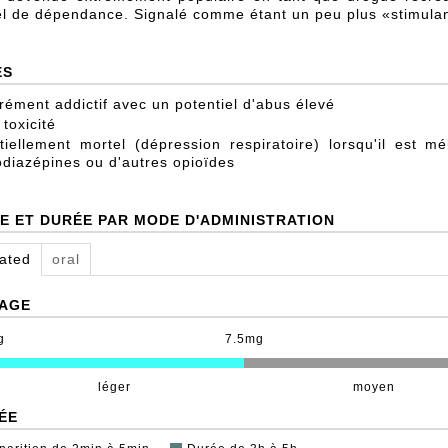
el de dépendance. Signalé comme étant un peu plus «stimulan
ES
ément addictif avec un potentiel d'abus élevé
 toxicité
tiellement mortel (dépression respiratoire) lorsqu'il est 
diazépines ou d'autres opioïdes
E ET DURÉE PAR MODE D'ADMINISTRATION
lated
oral
AGE
g
7.5mg
léger
moyen
ÉE