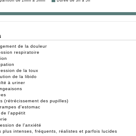
parition de 2min à 5min
Durée de 3h à 5h
S
gement de la douleur
ssion respiratoire
ion
ipation
ession de la toux
ution de la libido
ulté à uriner
ngeaisons
ées
s (rétrécissement des pupilles)
crampes d'estomac
 de l'appétit
rie
ession de l'anxiété
 plus intenses, fréquents, réalistes et parfois lucides