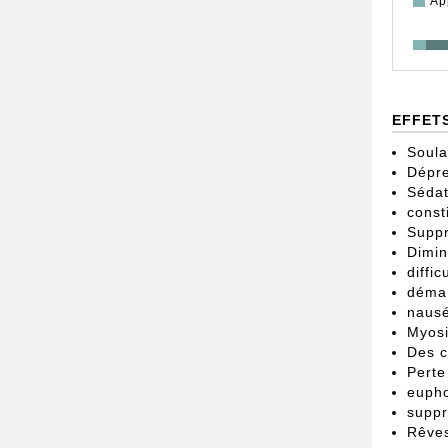
Ap
EFFET
Soula
Dépre
Sédat
const
Suppr
Dimin
diffic
déma
naus
Myosi
Des 
Perte
eupho
suppr
Rêves