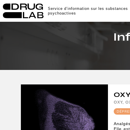
Service d’information sur les substances
psychoactives
In
OX
OXY, 
DÉPRE
Analgés
Elle es