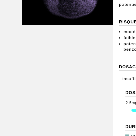
potenti
RISQU
modér
faible
poten
benzo
DOSAG
insuff
DOS
2.5m
DUR