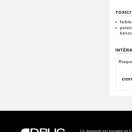
TOXICI
faible
poten
benzo
INTÉR
Risque
can
Ce dispositif est encadré en F