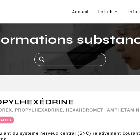
Accueil
Le Lab
Infos
formations substan
OPYLHEXÉDRINE
DREX, PROPYLHEXADRINE, HEXAHDROMETHAMPHETAMIN
LANTS
ulant du système nerveux central (SNC) relativement couran
rex.