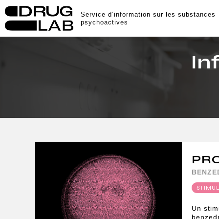
Service d’information sur les substances
psychoactives
In
PR
BENZE
STIMU
Un stim
benzed