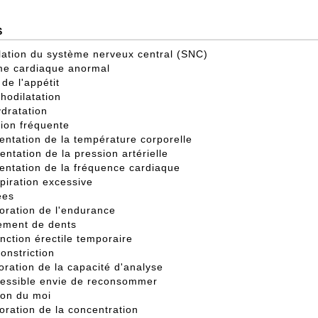
S
lation du système nerveux central (SNC)
e cardiaque anormal
 de l'appétit
hodilatation
dratation
tion fréquente
ntation de la température corporelle
ntation de la pression artérielle
ntation de la fréquence cardiaque
piration excessive
ées
oration de l'endurance
ement de dents
nction érectile temporaire
onstriction
oration de la capacité d'analyse
ressible envie de reconsommer
tion du moi
oration de la concentration