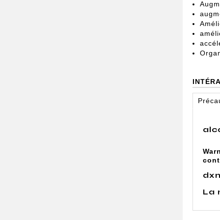
Augme
augme
Améli
améli
accél
Organ
INTÉR
Préca
alc
War
cont
dx
La