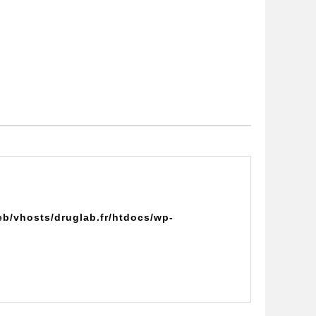
eb/vhosts/druglab.fr/htdocs/wp-