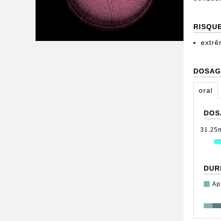
RISQU
extrê
DOSAG
oral
DOS
31.25
DUR
Ap