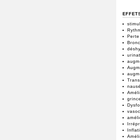
EFFET
stimu
Rythm
Perte
Bronc
déshy
urina
augme
Augme
augme
Trans
naus
Améli
grinc
Dysfo
vasoc
améli
Irrép
Infla
Améli