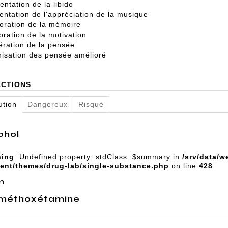
ntation de la libido
ntation de l'appréciation de la musique
oration de la mémoire
oration de la motivation
ération de la pensée
isation des pensée amélioré
ACTIONS
ution
Dangereux
Risqué
ohol
ning
: Undefined property: stdClass::$summary in
/srv/data/w
ent/themes/drug-lab/single-substance.php
on line
428
m
 méthoxétamine