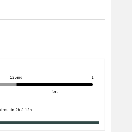
125mg
1
fort
aires de 2h à 12h