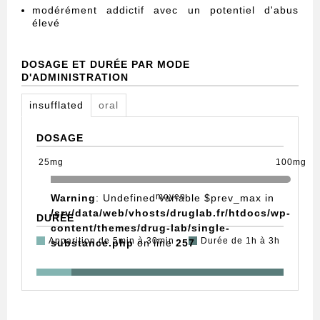
modérément addictif avec un potentiel d'abus
élevé
DOSAGE ET DURÉE PAR MODE
D'ADMINISTRATION
insufflated
oral
DOSAGE
25mg
100mg
moyen
Warning
: Undefined variable $prev_max in
/srv/data/web/vhosts/druglab.fr/htdocs/wp-
DURÉE
content/themes/drug-lab/single-
Apparition de 5min à 30min
Durée de 1h à 3h
substance.php
on line
257