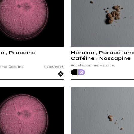
e , Procaïne
Héroïne , Paracétamo
Caféine , Noscapine
Acheté comme Héroïne
mme Cocaïne
11/06/2026