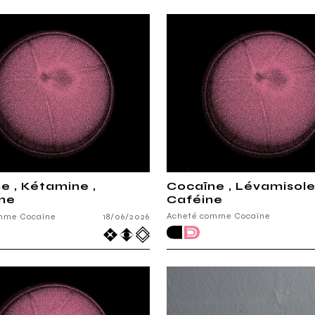
e , Kétamine ,
Cocaïne , Lévamisole
ne
Caféine
Acheté comme Cocaïne
mme Cocaïne
18/06/2026