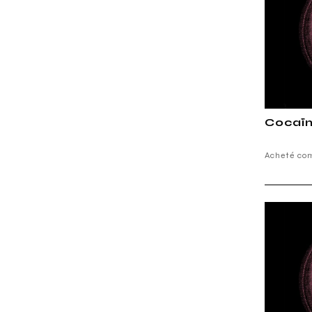
Cocaïn
Acheté co