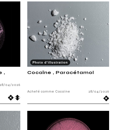
Photo d'illustration
 ,
Cocaïne , Paracétamol
28/04/2026
Acheté comme Cocaïne
28/04/2026