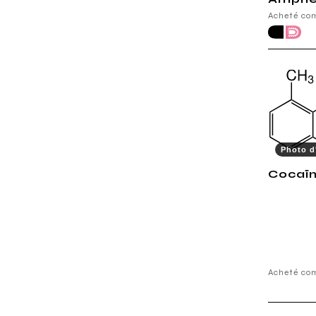
Acheté c
Photo d'
Cocaïn
Acheté co