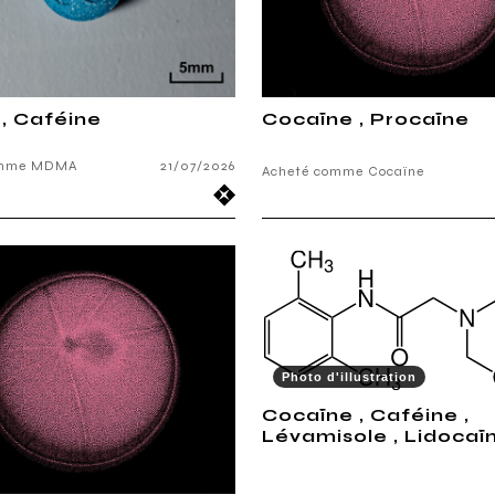
, Caféine
Cocaïne , Procaïne
omme MDMA
21/07/2026
Acheté comme Cocaïne
Photo d'illustration
Cocaïne , Caféine ,
Lévamisole , Lidocaï