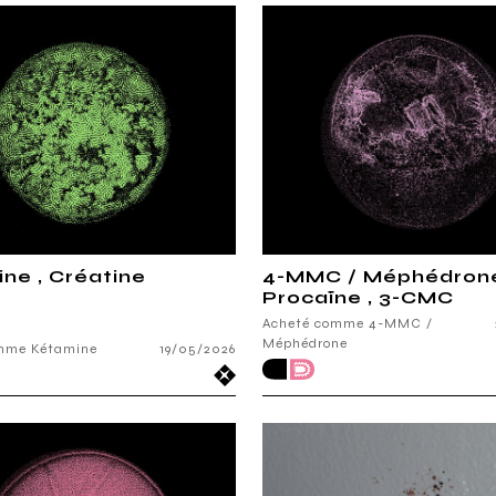
ne , Créatine
4-MMC / Méphédrone
Procaïne , 3-CMC
Acheté comme 4-MMC /
Méphédrone
mme Kétamine
19/05/2026