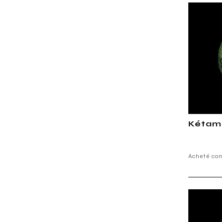
Kétami
Acheté co