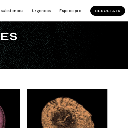
 substances
Urgences
Espace pro
RESULTATS
SES