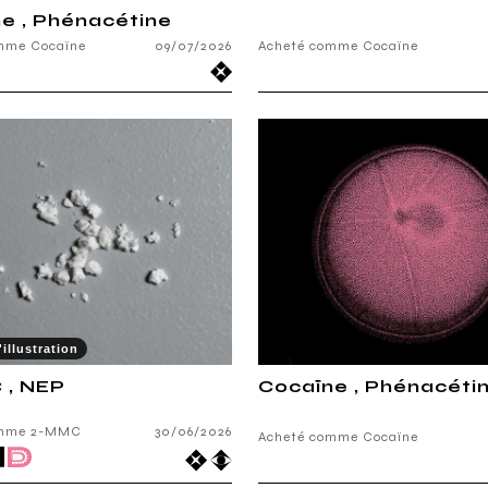
e , Phénacétine
mme Cocaïne
09/07/2026
Acheté comme Cocaïne
illustration
 , NEP
Cocaïne , Phénacéti
omme 2-MMC
30/06/2026
Acheté comme Cocaïne