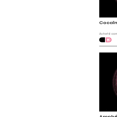
Cocaïn
Acheté co
Amphét