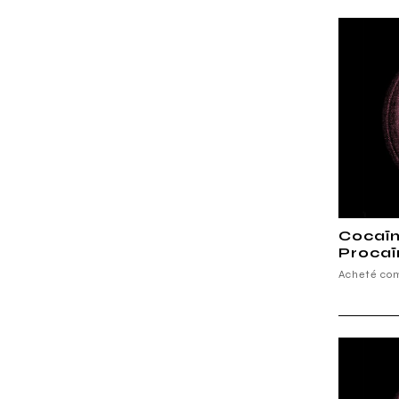
Cocaïn
Procaï
Acheté co