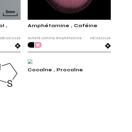
l ,
Amphétamine , Caféine
08/06/2026
Acheté comme Amphétamine
08/06/2026
Cocaïne , Procaïne
e