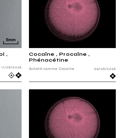
l ,
Cocaïne , Procaïne ,
Phénacétine
11/06/2026
Acheté comme Cocaïne
09/06/2026