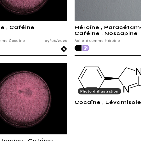
e , Caféine
Héroïne , Paracétamo
Caféine , Noscapine
mme Cocaïne
09/06/2026
Acheté comme Héroïne
Photo d'illustration
Cocaïne , Lévamisol
amine , Caféine